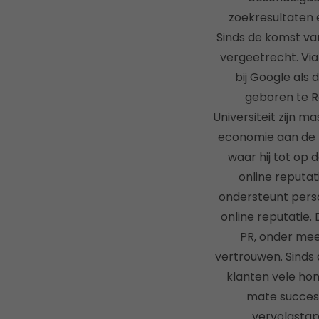
zoekresultaten 
Sinds de komst van
vergeetrecht. Via
bij Google als
geboren te R
Universiteit zijn 
economie aan de U
waar hij tot op
online reputa
ondersteunt perso
online reputatie. 
PR, onder mee
vertrouwen. Sinds 
klanten vele ho
mate succesv
vervolgstap