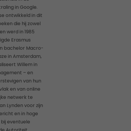
aling in Google.
e ontwikkeld in dit
eken die hij zowel
en werd in 1985
tigde Erasmus
ijn bachelor Macro-
Maze in Amsterdam,
iseert Willem in
anagement – en
erstevigen van hun
 vlak en van online
jke netwerk te
an Lynden voor zijn
richt en in hoge
bij eventuele
e Autoriteit