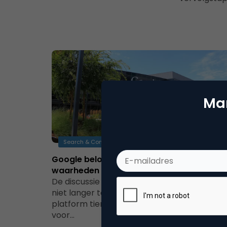
Mar
Search & Conversie
Google beloont schreeuwers en halve
waarheden
De discussie rondom ‘nepnieuws’ beperkt zi
niet langer tot Facebook. Op het sociale
platform tierde het feitenvrije nieuws welig,
voor…