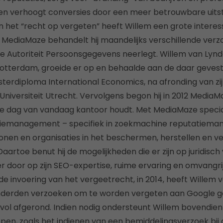
en verhoogt conversies door een meer betrouwbare uitstr
 het “recht op vergeten” heeft Willem een grote interess
 MediaMaze behandelt hij maandelijks verschillende verzo
 de Autoriteit Persoonsgegevens neerlegt. Willem van Lynd
otterdam, groeide er op en behaalde aan de daar geves
masterdiploma International Economics, na afronding van z
niversiteit Utrecht. Vervolgens begon hij in 2012 Media
 de dag van vandaag kantoor houdt. Met MediaMaze special
tiemanagement – specifiek in zoekmachine reputatiem
nen en organisaties in het beschermen, herstellen en v
Daartoe benut hij de mogelijkheden die er zijn op juridisch
r door op zijn SEO-expertise, ruime ervaring en omvangri
de invoering van het vergeetrecht, in 2014, heeft Willem v
nderden verzoeken om te worden vergeten aan Google ge
ol afgerond. Indien nodig ondersteunt Willem bovendien 
pen, zoals het indienen van een bemiddelingsverzoek bij d