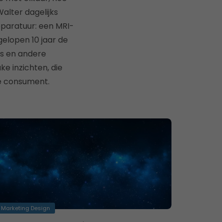
alter dagelijks
pparatuur: een MRI-
gelopen 10 jaar de
es en andere
e inzichten, die
de consument.
Marketing Design