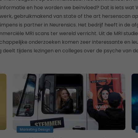
nformatie en hoe worden we beïnvloed? Dat is iets wat W
 werk, gebruikmakend van state of the art hersenscan a
impens is partner in Neurensics. Het bedrijf heeft in de af
erciële MRI scans ter wereld verricht. Uit de MRI studi
appelijke onderzoeken komen zeer interessante en leuk
 deelt tijdens lezingen en colleges over de psyche van 
Marketing Design