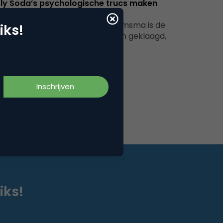
ly Soda’s psychologische trucs maken
nsument dorstig naar meer
t verboden spotje van Arie Boomsma is de
iks!
lk of the town. Gelovigen hadden geklaagd,
ie had een hotel leeggeroofd…
iks!