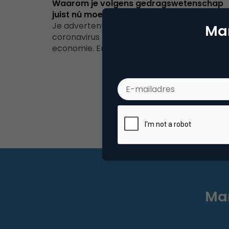
Waarom je volgens gedragswetenschap
juist nú moet communiceren
Je advertentiebudget is nu meer waardHet
Mar
coronavirus heeft een flinke impact op de
economie. Er heerst veel angst, wat van…
Mar