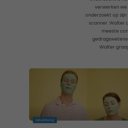
verwerken we i
onderzoekt op zijn
scanner. Walter L
meeste comm
gedragswetensch
Walter graag
Advertising