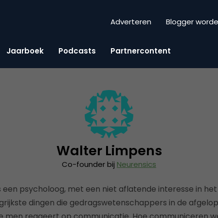
Adverteren
Blogger word
Jaarboek
Podcasts
Partnercontent
Walter Limpens
Co-founder bij
Neurensics
 een psycholoog, met een niet aflatende interesse in het
ngrijkste dingen die gedragswetenschappers in de afgel
oe men reageert op communicatie. Hoe communiceren we