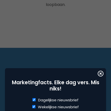
loopbaan.
Marketingfacts. Elke dag vers. Mis niks!
Marketingfacts. Elke dag vers. Mis
Dagelijkse nieuwsbrief
niks!
Wekelijkse nieuwsbrief
Dagelijkse nieuwsbrief
Wekelijkse nieuwsbrief