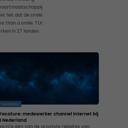
htvaartmaatschappij
t feit dat de smile
ore than a smile. TUI
rken in 27 landen.
Commerce
acature: medewerker channel internet bij
I Nederland
ke.nl is één van de grootste reissites van