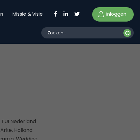
Inloggen
en
Missie & Visie
s TUI Nederland
Arke, Holland
acanza, Wedding