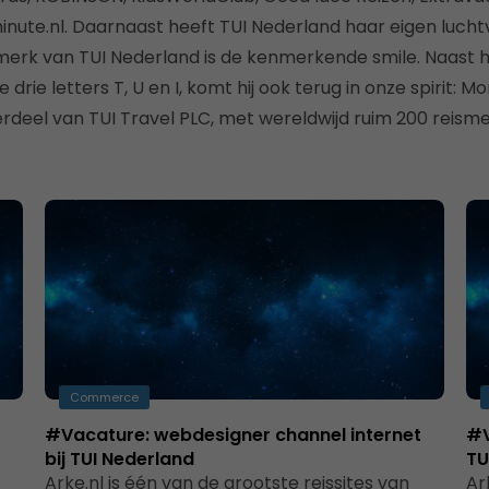
inute.nl. Daarnaast heeft TUI Nederland haar eigen luc
merk van TUI Nederland is de kenmerkende smile. Naast he
drie letters T, U en I, komt hij ook terug in onze spirit: M
rdeel van TUI Travel PLC, met wereldwijd ruim 200 reisme
Commerce
#Vacature: webdesigner channel internet
#V
bij TUI Nederland
TU
Arke.nl is één van de grootste reissites van
Ar