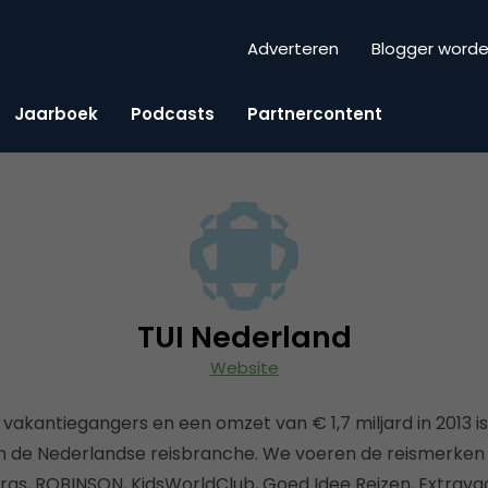
Adverteren
Blogger word
Jaarboek
Podcasts
Partnercontent
TUI Nederland
Website
n vakantiegangers en een omzet van € 1,7 miljard in 2013 i
in de Nederlandse reisbranche. We voeren de reismerken 
 Kras, ROBINSON, KidsWorldClub, Goed Idee Reizen, Extrav