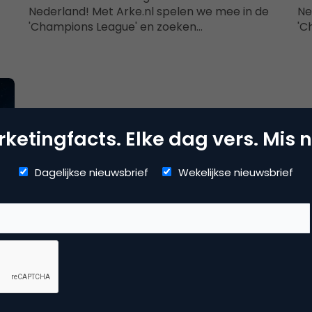
Nederland! Met Arke.nl spelen we mee in de
Ne
'Champions League' en zoeken…
'C
ketingfacts. Elke dag vers. Mis n
Dagelijkse nieuwsbrief
Wekelijkse nieuwsbrief