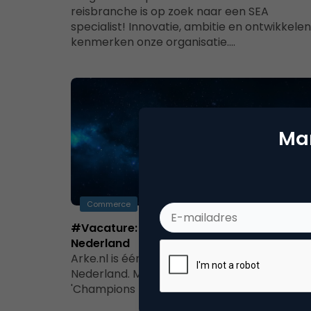
reisbranche is op zoek naar een SEA
specialist! Innovatie, ambitie en ontwikkelen
kenmerken onze organisatie.…
Mar
Commerce
#Vacature: (senior) webanalist bij TUI
Nederland
Arke.nl is één van de grootste reissites van
Nederland. Met Arke.nl spelen ze mee in de
'Champions League' en zoeken…