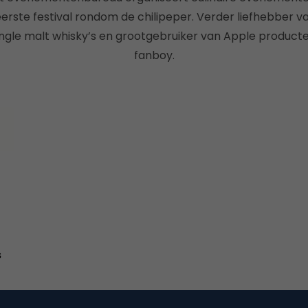
erste festival rondom de chilipeper. Verder liefhebber van
single malt whisky’s en grootgebruiker van Apple producten
fanboy.
s