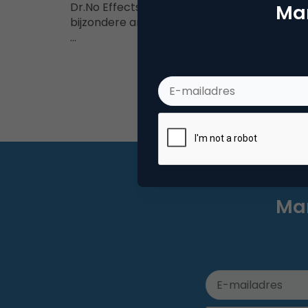
Dr.No Effects is een Eindhovens bedrijf dat
Mar
bijzondere analoge gitaareffecten ontwikkel
…
Mar