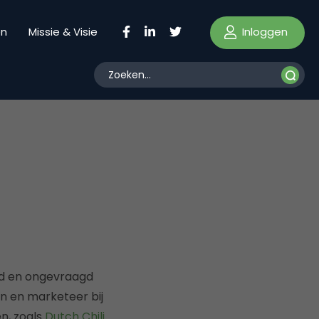
Inloggen
en
Missie & Visie
gd en ongevraagd
n en marketeer bij
n, zoals
Dutch Chili