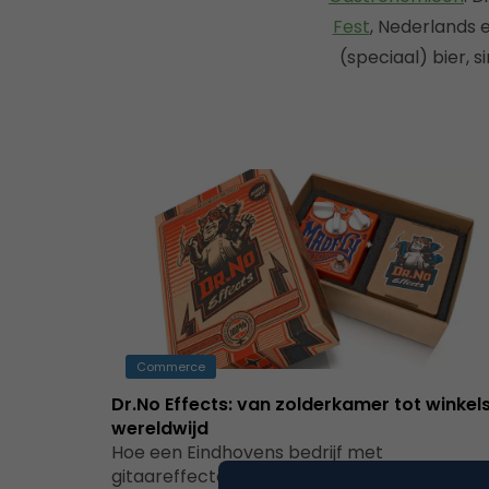
Fest
, Nederlands e
(speciaal) bier, 
Commerce
Dr.No Effects: van zolderkamer tot winkel
wereldwijd
Hoe een Eindhovens bedrijf met
gitaareffecten de (muziek)wereld verovert