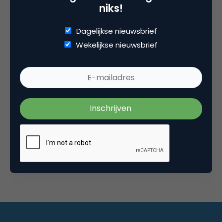
niks!
Dagelijkse nieuwsbrief
Wekelijkse nieuwsbrief
Commerce
Drie hoofdzondes tegen klantgericht innoveren
Waarom customer-centric verhalen van banken
weinig te maken hebben met de klantIk zat deze
week naar een keynote te luisteren…