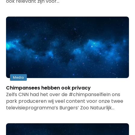
ook relevant zijn voor…
Media
Chimpansees hebben ook privacy
Zelfs CNN had het over de #chimpanselfieIn ons
park produceren wij veel content voor onze twee
televisieprogramma’s Burgers’ Zoo Natuurlijk…