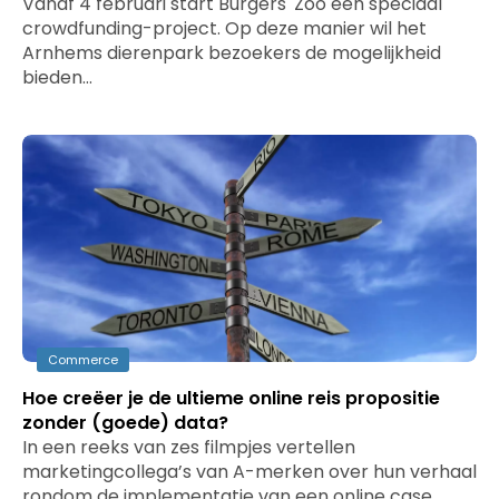
Vanaf 4 februari start Burgers' Zoo een speciaal
crowdfunding-project. Op deze manier wil het
Arnhems dierenpark bezoekers de mogelijkheid
bieden…
Commerce
Hoe creëer je de ultieme online reis propositie
zonder (goede) data?
In een reeks van zes filmpjes vertellen
marketingcollega’s van A-merken over hun verhaal
rondom de implementatie van een online case.…