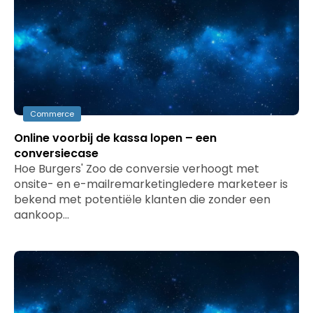
Commerce
Online voorbij de kassa lopen – een
conversiecase
Hoe Burgers' Zoo de conversie verhoogt met
onsite- en e-mailremarketingIedere marketeer is
bekend met potentiële klanten die zonder een
aankoop…