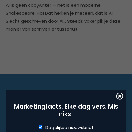
AI is geen copywriter — het is een moderne
Shakespeare. Ha! Dat herken je meteen, dat is AI.
Slecht geschreven door AI… Steeds vaker pik je deze
manier van schrijven er tussenuit.
Marketingfacts. Elke dag vers. Mis niks!
Marketingfacts. Elke dag vers. Mis
niks!
Dagelijkse nieuwsbrief
Wekelijkse nieuwsbrief
Dagelijkse nieuwsbrief