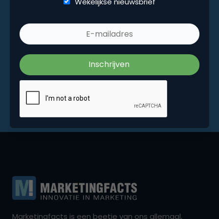
Wekelijkse nieuwsbrief
Marketingfacts is een beetje van ons allemaal,