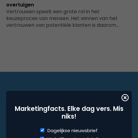
overtuigen
Vertrouwen speelt een grote rol in het
keuzeproces van mensen. Het winnen van het
vertrouwen van potentiële klanten is daarom…
Marketingfacts. Elke dag vers. Mis niks!
Marketingfacts. Elke dag vers. Mis
Dagelijkse nieuwsbrief
niks!
Wekelijkse nieuwsbrief
Dagelijkse nieuwsbrief