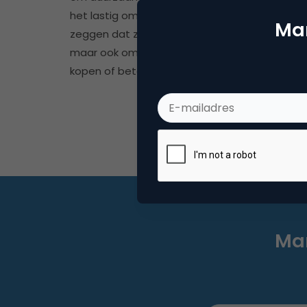
het lastig om consumenten niet alleen te lat
Mar
zeggen dat ze duurzaamheid belangrijk vinden
maar ook om daadwerkelijk anders te laten
kopen of betalen.
Mar