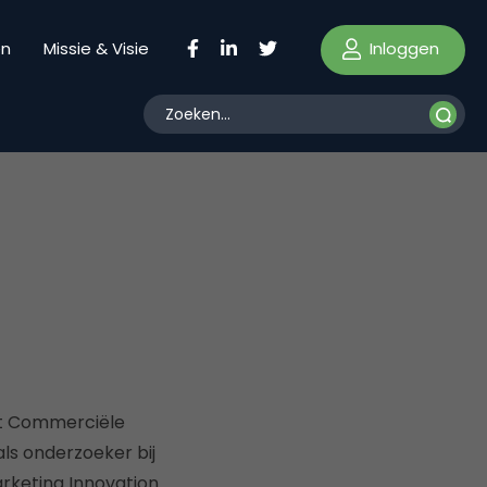
Inloggen
en
Missie & Visie
nt Commerciële
ls onderzoeker bij
keting Innovation.