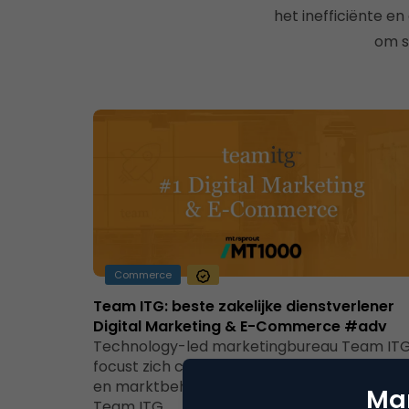
het inefficiënte e
om s
Commerce
Team ITG: beste zakelijke dienstverlener
Digital Marketing & E-Commerce #adv
Technology-led marketingbureau Team IT
focust zich continu op innovatie o.b.v. klant-
en marktbehoeftes. Sjuul van der Leeuw, CE
Mar
Team ITG…