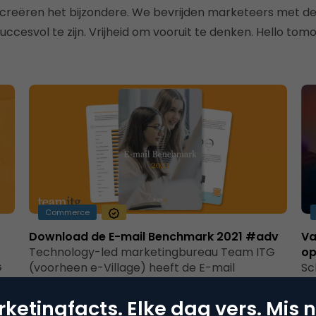
n creëren het bijzondere. We bevrijden marketeers met d
uccesvol te zijn. Vrijheid om vooruit te denken. Hello tom
Commerce
Download de E-mail Benchmark 2021 #adv
Va
Technology-led marketingbureau Team ITG
op
G
(voorheen e-Village) heeft de E-mail
Sc
Benchmark 2021 gepubliceerd. In de
15
O
Benchmark vind je naast de belangrijkste…
Vo
ketingfacts. Elke dag vers. Mis n