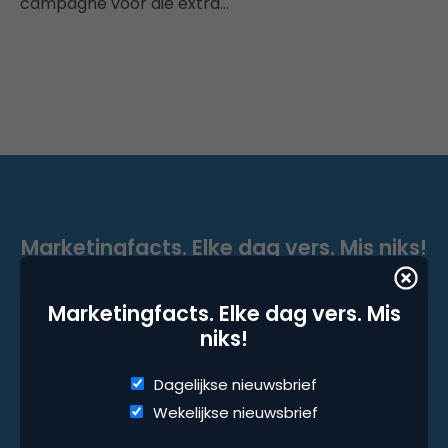
campagne voor die extra…
Marketingfacts. Elke dag vers. Mis niks!
Dagelijkse nieuwsbrief
Marketingfacts. Elke dag vers. Mis
Wekelijkse nieuwsbrief
niks!
Dagelijkse nieuwsbrief
Wekelijkse nieuwsbrief