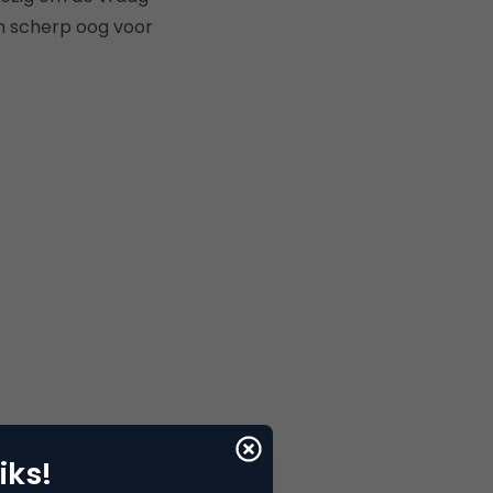
n scherp oog voor
iks!