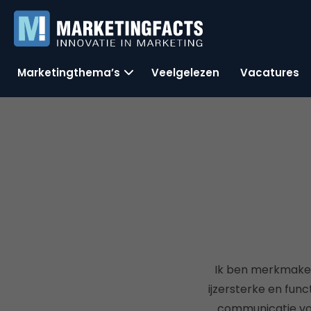
Marketingthema’s
Veelgelezen
Vacatures
Ik ben merkmaker 
ijzersterke en fun
communicatie voo