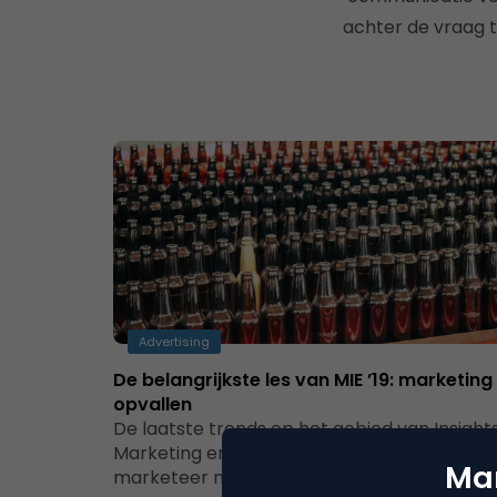
achter de vraag 
Advertising
De belangrijkste les van MIE ’19: marketing 
opvallen
De laatste trends op het gebied van Insights
Marketing en Analytics: daar zijn we als
Mar
marketeer natuurlijk altijd benieuwd naar.…