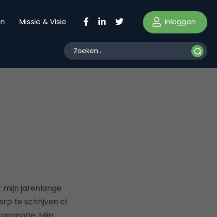
Inloggen
en
Missie & Visie
 mijn jarenlange
rp te schrijven of
anisatie. Mijn