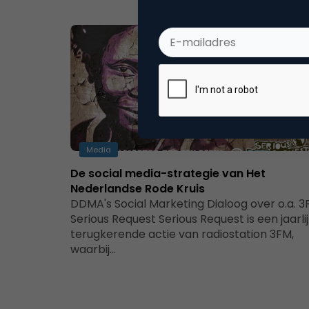
Media
De social media-strategie van Het
Nederlandse Rode Kruis
DDMA's Social Marketing Dialoog over o.a. 
Serious Request Serious Request is een jaarli
terugkerende actie van radiostation 3FM,
waarbij…