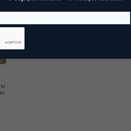
3FM
jks