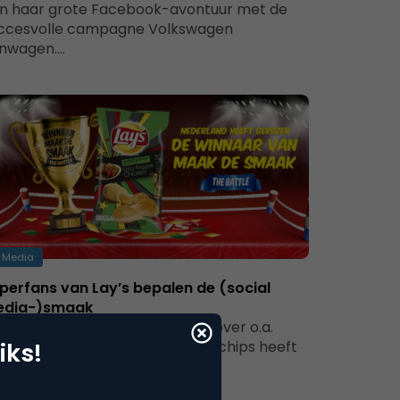
n haar grote Facebook-avontuur met de
ccesvolle campagne Volkswagen
nwagen.…
Media
perfans van Lay’s bepalen de (social
edia-)smaak
MA's Social Marketing Dialoog over o.a.
aak de Smaak The Battle’ Lay’s chips heeft
iks!
k dit jaar weer haar fans…