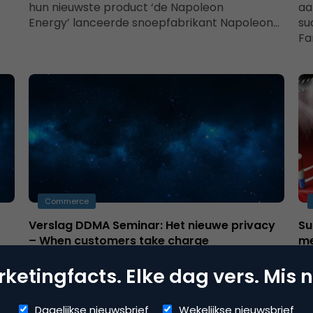
hun nieuwste product ‘de Napoleon
aa
Energy’ lanceerde snoepfabrikant Napoleon…
su
Fa
Commerce
Verslag DDMA Seminar: Het nieuwe privacy
Su
– When customers take charge
m
Donderdag 13 december jongstleden waren
DD
meer dan 100 marketeers, juristen en CEO’s
‘M
ketingfacts. Elke dag vers. Mis n
aanwezig bij het bijzondere DDMA privacy-
oo
event Het nieuwe…
Dagelijkse nieuwsbrief
Wekelijkse nieuwsbrief