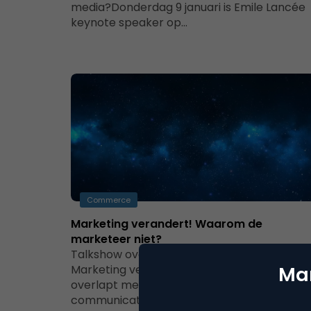
media?Donderdag 9 januari is Emile Lancée
keynote speaker op…
Commerce
Marketing verandert! Waarom de
marketeer niet?
Talkshow over de stand van marketing
Marketing verandert, dat staat vast. Het
Mar
overlapt meer en meer met PR en
communicatie.…