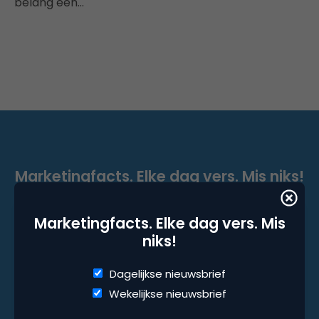
belang een…
Marketingfacts. Elke dag vers. Mis niks!
Dagelijkse nieuwsbrief
Marketingfacts. Elke dag vers. Mis
Wekelijkse nieuwsbrief
niks!
Dagelijkse nieuwsbrief
Wekelijkse nieuwsbrief