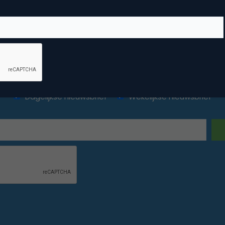
ketingfacts. Elke dag vers. Mis n
Dagelijkse nieuwsbrief
Wekelijkse nieuwsbrief