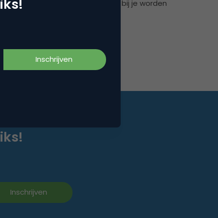
iks!
teindelijke doel dat die leads klant bij je worden
 blijven).
iks!