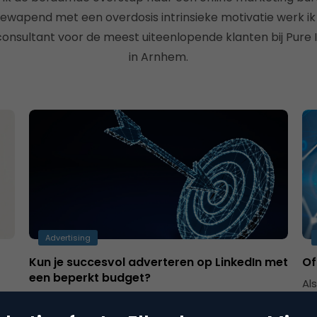
gewapend met een overdosis intrinsieke motivatie werk ik
consultant voor de meest uiteenlopende klanten bij Pure 
in Arnhem.
Advertising
Kun je succesvol adverteren op LinkedIn met
Of
een beperkt budget?
Al
Is de inzet van Linkedin te duur om structureel
st