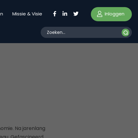
Inloggen
en
Missie & Visie
nomie. Na jarenlang
eau. Gefascineerd