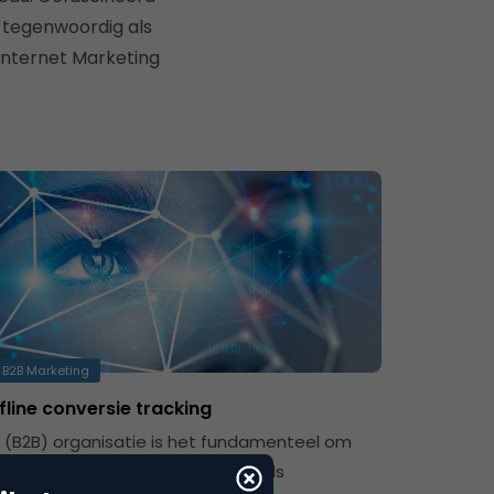
 tegenwoordig als
Internet Marketing
B2B Marketing
fline conversie tracking
s (B2B) organisatie is het fundamenteel om
ructureel leads te generen, met als