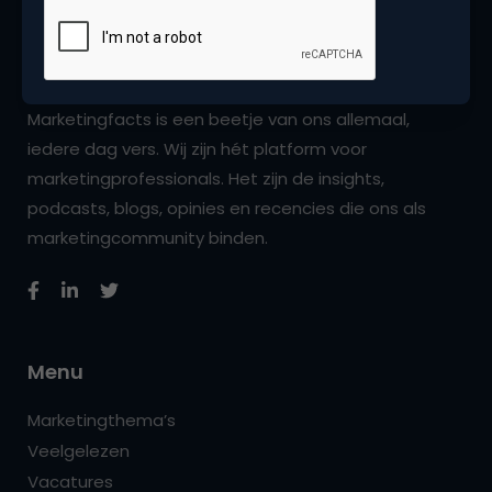
Marketingfacts is een beetje van ons allemaal,
iedere dag vers. Wij zijn hét platform voor
marketingprofessionals. Het zijn de insights,
podcasts, blogs, opinies en recencies die ons als
marketingcommunity binden.
Menu
Marketingthema’s
Veelgelezen
Vacatures