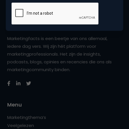
Marketingfacts is een beetje van ons allemaal,
iedere dag vers. Wij zijn hét platform voor
marketingprofessionals. Het zijn de insights,
podcasts, blogs, opinies en recencies die ons als
marketingcommunity binden.
Menu
Marketingthema’s
Veelgelezen