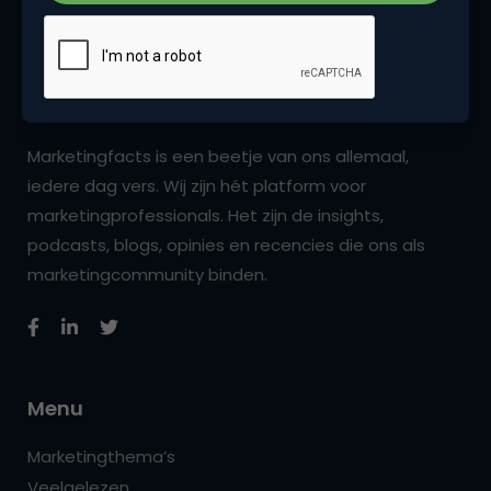
Marketingfacts is een beetje van ons allemaal,
iedere dag vers. Wij zijn hét platform voor
marketingprofessionals. Het zijn de insights,
podcasts, blogs, opinies en recencies die ons als
marketingcommunity binden.
Menu
Marketingthema’s
Veelgelezen