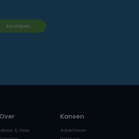
Over
Kansen
Missie & Visie
Adverteren
Colofon
Partners