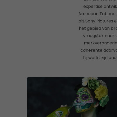
expertise ontwik
American Tobacco o
als Sony Pictures 
het gebied van bra
vraagstuk naar a
merkverandering
coherente doorvoe
hij werkt zijn o