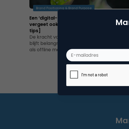
Brand Positioning & Brand Purpose
Een ‘digital-proof’ merk? Graag! Maar
Mar
vergeet ook je offline merkbeleving niet [
tips]
De kracht van herhaling in de merkenwerel
blijft belangrijk en daarvoor heb je zowel on
als offline merkbekendheid nodig. Essentiee
Mar