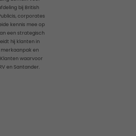
eling bij British
ublicis, corporates
reide kennis mee op
van een strategisch
dt hij klanten in
le merkaanpak en
. Klanten waarvoor
DRV en Santander.