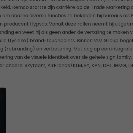
keld. Remco startte zijn carrière op de Trade Marketing afd
m daarna diverse functies te bekleden bij bureaus als P
en producent Hypsos. Vanuit deze rollen neemt hij uitgeb
nding en weet hij als geen ander de vertaling te maken 
lle (fysieke) brand-touchpoints. Binnen VIM Group begelei
 (rebranding) en verbetering. Met oog op een integra
ring van de visuele identiteit over de gehele sign family
nder andere: Skyteam, AirFrance/KLM, EY, KPN, DHL, IHMG, 