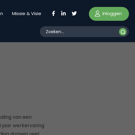
Inloggen
en
Missie & Visie
taling van een
16 jaar werkervaring
nding domein veel