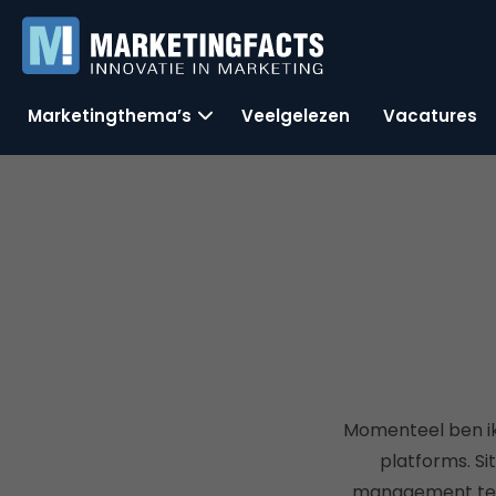
Marketingthema’s
Veelgelezen
Vacatures
Momenteel ben ik 
platforms. S
management te bi