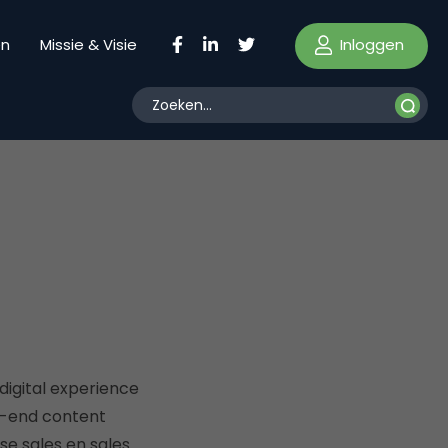
Inloggen
en
Missie & Visie
digital experience
o-end content
se sales en sales