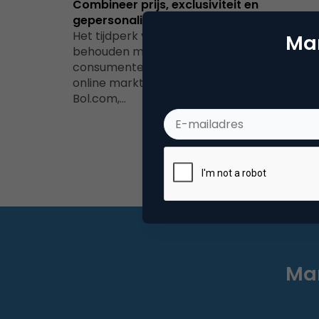
Combineer prijs, exclusiviteit en
gepersonaliseerde content
Het tijdperk van digitale verbondenheid: ho
Mar
behouden merken klantloyaliteit?Nu
consumenten steeds vaker actief zijn op
online marktplaatsen zoals bijvoorbeeld
Bol.com,…
Mar