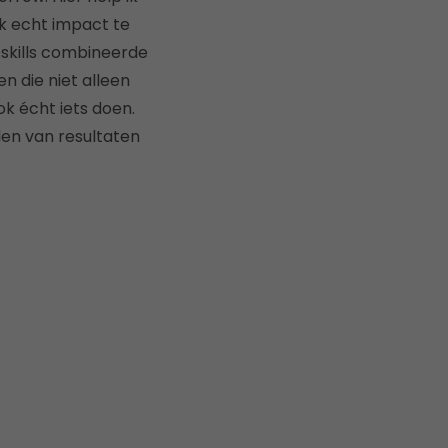
ok echt impact te
-skills combineerde
n die niet alleen
k écht iets doen.
len van resultaten