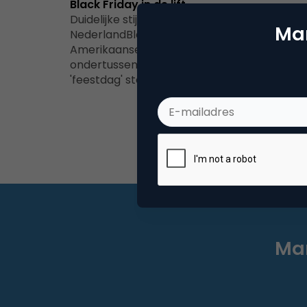
Black Friday in de lift
Duidelijke stijging in zoekresultaten
Mar
NederlandBlack Friday is een echte
Amerikaanse hype, maar we kunnen
ondertussen niet meer ontkennen dat de
'feestdag' steeds…
Mar