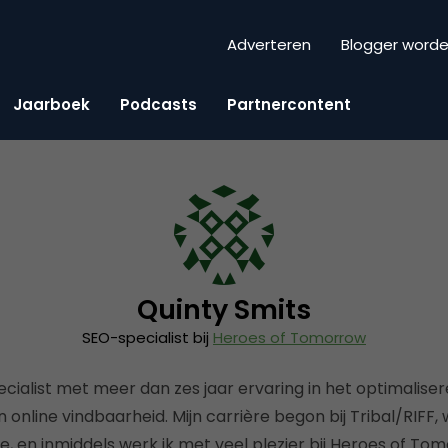
Adverteren
Blogger word
Jaarboek
Podcasts
Partnercontent
Quinty Smits
SEO-specialist bij
Heroes of Tomorrow
cialist met meer dan zes jaar ervaring in het optimalise
online vindbaarheid. Mijn carrière begon bij Tribal/RIFF,
e, en inmiddels werk ik met veel plezier bij Heroes of Tomo