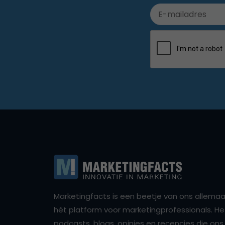
Marketingfacts is een beetje van ons allemaal,
hét platform voor marketingprofessionals. Het 
podcasts, blogs, opinies en recencies die o