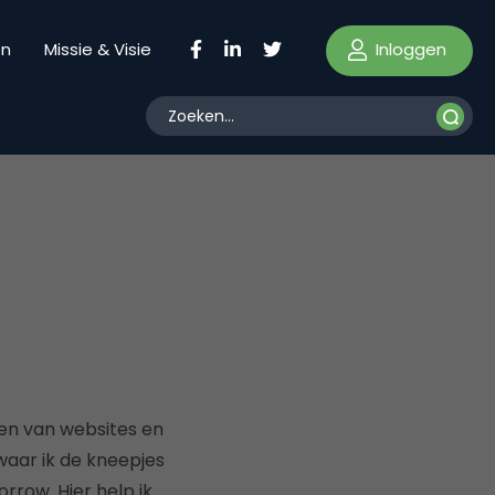
Inloggen
en
Missie & Visie
ren van websites en
 waar ik de kneepjes
rrow. Hier help ik