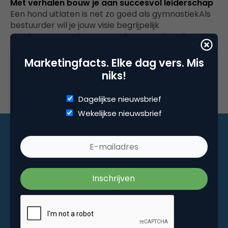
Met verhalen bouw je aan succesvol leiderschap
Een hond uitlaten is net zo goed als gymnastiekAls
bestuurder wil je jouw visie begrijpelijk
overbrengen zodat mensen horen en begrijpen…
Marketingfacts. Elke dag vers. Mis
niks!
Dagelijkse nieuwsbrief
Wekelijkse nieuwsbrief
Marketingfacts. Elke dag vers. Mis niks!
Dagelijkse nieuwsbrief
Wekelijkse nieuwsbrief