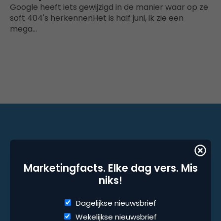
Google heeft iets gewijzigd in de manier waar op ze
soft 404's herkennenHet is half juni, ik zie een
mega…
Marketingfacts. Elke dag vers. Mis niks!
Marketingfacts. Elke dag vers. Mis
Dagelijkse nieuwsbrief
niks!
Wekelijkse nieuwsbrief
Dagelijkse nieuwsbrief
Wekelijkse nieuwsbrief