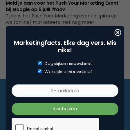
Meld je aan voor het Push Your Marketing Event
bij Google op 5 juli! #adv
Tijdens het Push Your Marketing event inspireren
we (online) marketeers met nog meer
mogelijkheden om digital marketing succesvol in
te…
Marketingfacts. Elke dag vers. Mis
niks!
Dagelijkse nieuwsbrief
Wekelijkse nieuwsbrief
Marketingfacts. Elke dag vers. Mis niks!
Dagelijkse nieuwsbrief
Wekelijkse nieuwsbrief