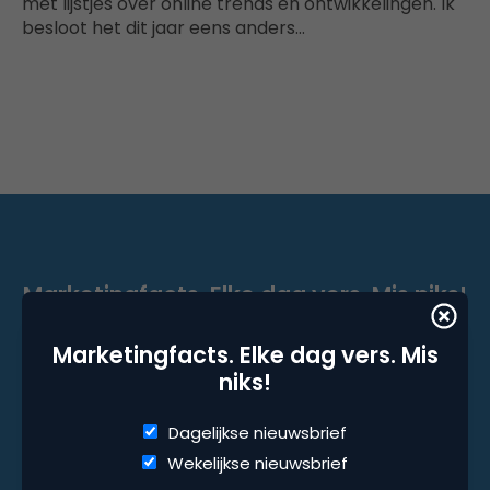
met lijstjes over online trends en ontwikkelingen. Ik
besloot het dit jaar eens anders…
Marketingfacts. Elke dag vers. Mis niks!
Dagelijkse nieuwsbrief
Marketingfacts. Elke dag vers. Mis
Wekelijkse nieuwsbrief
niks!
Dagelijkse nieuwsbrief
Wekelijkse nieuwsbrief