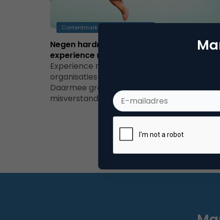
Contentmarketing & Storytelling
Mar
Negen hardnekkige misverstanden over
experience management
Experience management (XM) krijgt bij veel
organisaties een steeds prominentere plek.
Daarmee groeit helaas ook het aantal
misverstanden over dit discipline.…
Mar