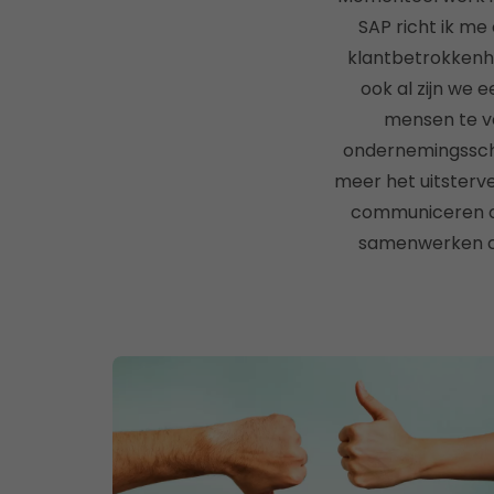
SAP richt ik me
klantbetrokkenhe
ook al zijn we 
mensen te ve
ondernemingsscha
meer het uitsterv
communiceren ove
samenwerken ce