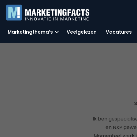
Marketingthema’s
Veelgelezen
Vacatures
S
Ik ben gespeciali
en NXP gewer
Momenteel werk ik