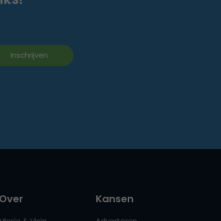
Over
Kansen
Missie & Visie
Adverteren