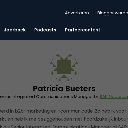
Adverteren
Blogger word
Jaarboek
Podcasts
Partnercontent
Patricia Bueters
enior Integrated Communications Manager bij
SAP Nederla
seerd in b2b-marketing en -communicatie. Zo heb ik voor 
kt en heb ik me beziggehouden met hoofdzakelijk inbou
 als Senior Integrated Communications Manager bij SAP