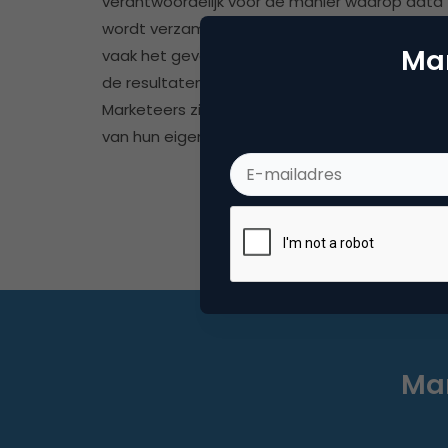
verantwoordelijk voor de manier waarop data
wordt verzameld. Als dit niet goed gebeurt - 
Mar
vaak het geval is - wordt de data vervuild en zi
de resultaten van de AI-modellen niet accuraa
Marketeers zijn daarmee de grootste vervuiler
van hun eigen data.'
Mar