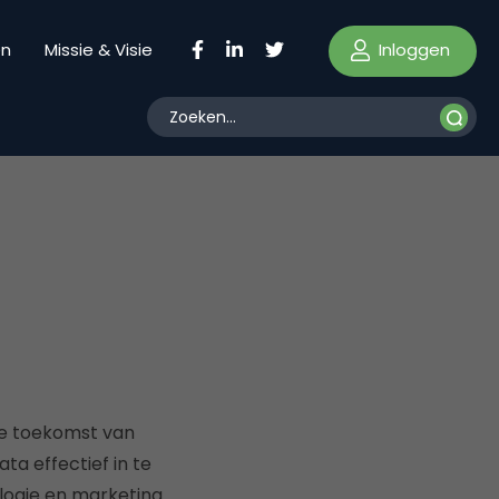
Inloggen
en
Missie & Visie
de toekomst van
a effectief in te
logie en marketing.