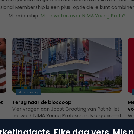
sional Membership is een plus-optie die je kunt combine
Membership.
Meer weten over NIMA Young Profs?
Advertising
et
Terug naar de bioscoop
Me
Vier vragen aan Joost Grooting van PathéHet
vo
netwerk NIMA Young Professionals organiseert
We
elk jaar meerdere Top Marketing Tours voor
vo
s
startende…
Yo
ketingfacts. Elke dag vers. Mis n