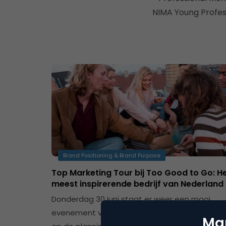
NIMA Young Profes
Brand Positioning & Brand Purpose
Top Marketing Tour bij Too Good to Go: H
meest inspirerende bedrijf van Nederland
Donderdag 30 juni staat er weer een mooi
evenement voor alle NIMA Young Professional
Mar