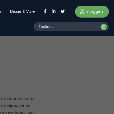
Inloggen
en
Missie & Visie
 je de behoefte aan
t de NIMA Young
 next level’. Het