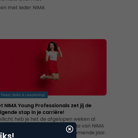
ren met ieder NIMA
Team, Skills & Leadership
t NIMA Young Professionals zet jij de
lgende stap in je carrière!
llicht heb je het de afgelopen weken al
orbij zien komen: het programma van NIMA
ung Profesionals voor het aankomende jaar.
iks!