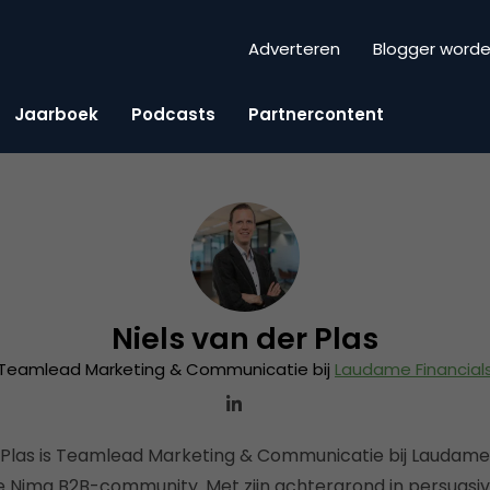
Adverteren
Blogger word
Jaarboek
Podcasts
Partnercontent
Niels van der Plas
Teamlead Marketing & Communicatie bij
Laudame Financial
r Plas is Teamlead Marketing & Communicatie bij Laudame 
de Nima B2B-community. Met zijn achtergrond in persuas