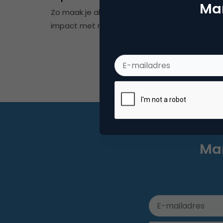
Mar
Zo maak je als B2B-marketeer in 2026 echt
impact met minder ruis en meer focus.
Mar