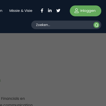
Inloggen
en
Missie & Visie
s
Financials en
ive communication