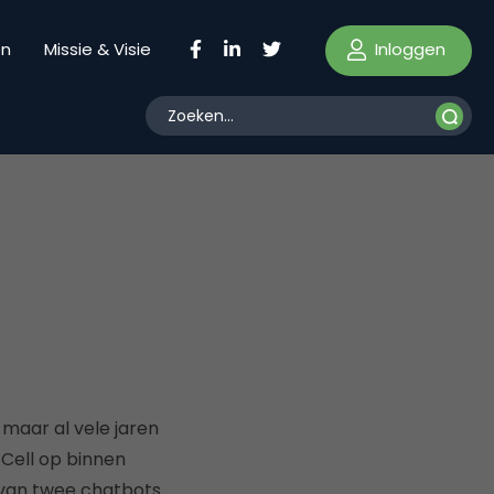
Inloggen
en
Missie & Visie
 maar al vele jaren
e Cell op binnen
 van twee chatbots