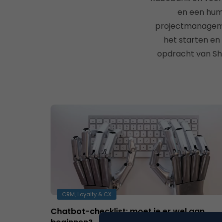
en een huma
projectmanagemen
het starten en 
opdracht van She
CRM, Loyalty & CX
Chatbot-checklist: moet je er wel aan