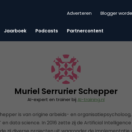
Adverteren
Blogger word
Jaarboek
Podcasts
Partnercontent
Muriel Serrurier Schepper
AI-expert en trainer bij
AI-training.nl
chepper is van origine arbeids- en organisatiepsycholoog,
en data science. In 2016 zette zij de Artificial Intelligenc
e zij diverse projecten uit waaronder de implementatie