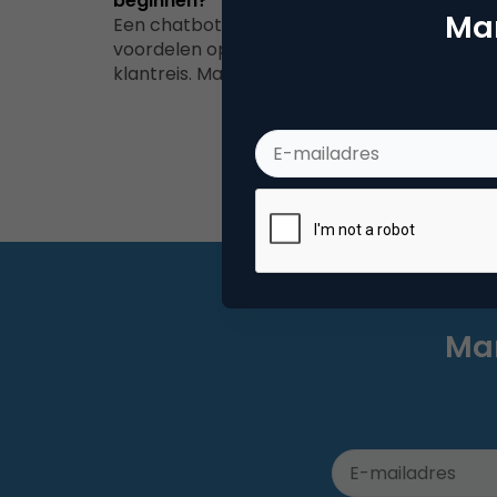
beginnen?
Mar
Een chatbot kan voor gebruikers veel
voordelen opleveren in elke stap van de
klantreis. Maar ook als marketeer kan een…
Mar