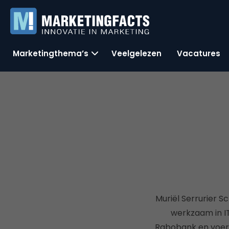
Marketingthema’s
Veelgelezen
Vacatures
Muriël Serrurier S
werkzaam in IT 
Rabobank en voerd