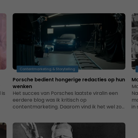
Contentmarketing & Storytelling
Porsche bedient hongerige redacties op hun
Ma
r
wenken
Ma
 is
Het succes van Porsches laatste viralIn een
Na
eerdere blog was ik kritisch op
ma
contentmarketing. Daarom vind ik het wel zo…
in