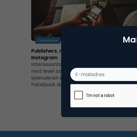
Mar
Commerce
Publishers, marketeers, bloggers: zet in o
Instagram
Interessante ontwikkelingen die het platfo
next level zouden kunnen tillenNa een tijd v
speculeren enkele jaren geleden, heeft
Facebook zich…