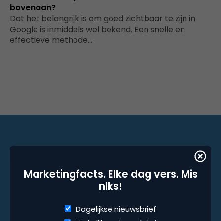
bovenaan?
Dat het belangrijk is om goed zichtbaar te zijn in
Google is inmiddels wel bekend. Een snelle en
effectieve methode…
Marketingfacts. Elke dag vers. Mis niks!
Marketingfacts. Elke dag vers. Mis
Dagelijkse nieuwsbrief
niks!
Wekelijkse nieuwsbrief
Dagelijkse nieuwsbrief