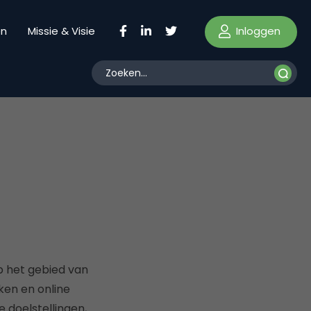
Inloggen
en
Missie & Visie
op het gebied van
rken en online
 doelstellingen,