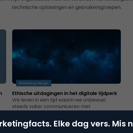
technische oplossingen en gebruikersgroepen.
Marketing Design
m
Ethische uitdagingen in het digitale tijdperk
We leven in een tijd waarin we onbewust
steeds vaker communiceren met
zelfdenkende, intelligente machines op basis
ve…
van algoritmes. Het…
ketingfacts. Elke dag vers. Mis n