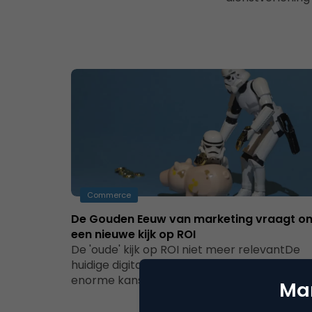
Commerce
De Gouden Eeuw van marketing vraagt o
een nieuwe kijk op ROI
De 'oude' kijk op ROI niet meer relevantDe
huidige digitale wereld biedt marketeers
enorme kansen om klanten op een creatie
Mar