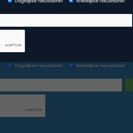
Dagelijkse nieuwsbrief
Wekelijkse nieuwsbrief
ketingfacts. Elke dag vers. Mis n
Dagelijkse nieuwsbrief
Wekelijkse nieuwsbrief