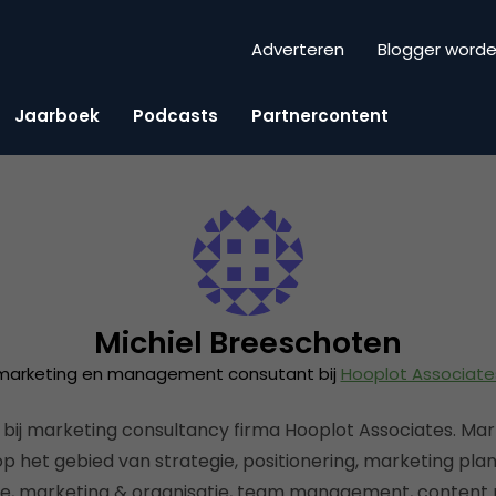
Adverteren
Blogger word
Jaarboek
Podcasts
Partnercontent
Michiel Breeschoten
marketing en management consutant bij
Hooplot Associate
bij marketing consultancy firma Hooplot Associates. Ma
op het gebied van strategie, positionering, marketing pla
nce, marketing & organisatie, team management, content 