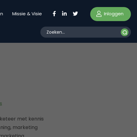
Inloggen
en
Missie & Visie
s
rketeer met kennis
nning, marketing
marketing.