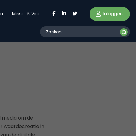
Inloggen
en
Missie & Visie
ed media om de
ar waardecreatie in
an de digitale