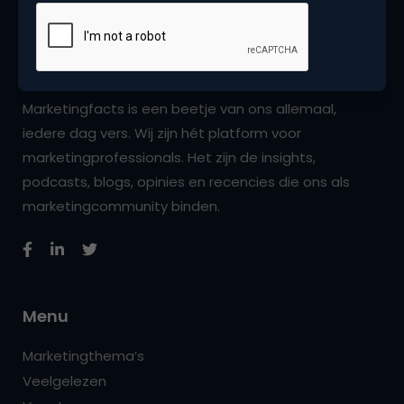
Marketingfacts is een beetje van ons allemaal,
iedere dag vers. Wij zijn hét platform voor
marketingprofessionals. Het zijn de insights,
podcasts, blogs, opinies en recencies die ons als
marketingcommunity binden.
Menu
Marketingthema’s
Veelgelezen