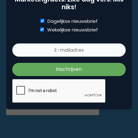
niks!
Marketingfacts. Elke dag vers. Mis niks!
Dagelijkse nieuwsbrief
Wekelijkse nieuwsbrief
Dagelijkse nieuwsbrief
Wekelijkse nieuwsbrief