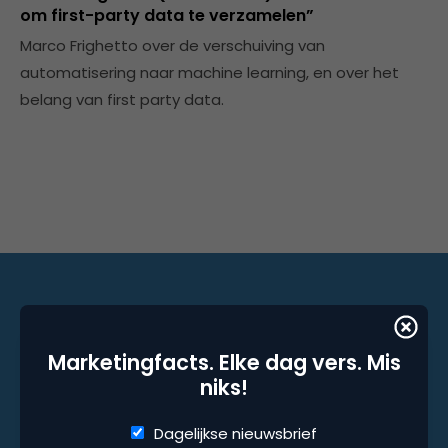
om first-party data te verzamelen”
Marco Frighetto over de verschuiving van
automatisering naar machine learning, en over het
belang van first party data.
Marketingfacts. Elke dag vers. Mis niks!
Marketingfacts. Elke dag vers. Mis
niks!
Dagelijkse nieuwsbrief
Wekelijkse nieuwsbrief
Dagelijkse nieuwsbrief