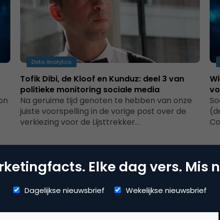
Data Analytics
Tofik Dibi, de Kloof en Kunduz: deel 3 van
Wi
politieke monitoring sociale media
vo
ion
Na geruime tijd genoten te hebben van onze
So
juiste voorspelling in de vorige post over de
(d
verkiezing voor de Lijsttrekker…
Co
ketingfacts. Elke dag vers. Mis n
Dagelijkse nieuwsbrief
Wekelijkse nieuwsbrief