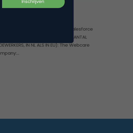
CRM, Loyalty & CX
e Webcare Company
DRIJFSNAAM / TOOL NAAM TOOL: Salesforce
dian6 OMVANG ORGANISATIE NL (AANTAL
DEWERKERS, IN NL ALS IN EU): The Webcare
mpany:…