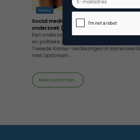
Media
Social media in verkiezingstijd: een
onderzoek (deel 1)
Een onderzoek naar de activiteiten van polit
en politieke partijen in aanloop naar de
Tweede Kamer-verkiezingen In samenwerk
met Upstream…
Meer berichten...