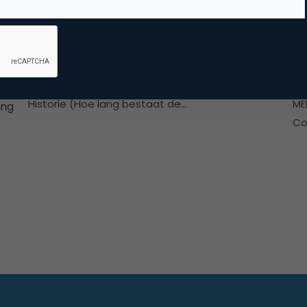
CRM, Loyalty & CX
Engagor
Th
Naam tool Engagor Omvang organisatie NL
BE
ici
(Aantal medewerkers, in NL en in EU) 10 (BE)
Ra
Historie (Hoe lang bestaat de…
ME
ing
Co