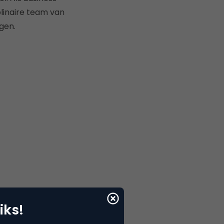
plinaire team van
gen.
iks!