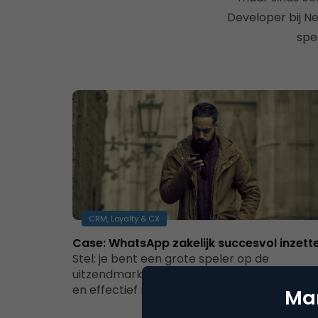
Developer bij Ne
spe
CRM, Loyalty & CX
Case: WhatsApp zakelijk succesvol inzett
Stel: je bent een grote speler op de
uitzendmarkt. Hoe communiceer je dan snel
en effectief met al die verschillende…
Mar