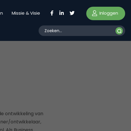
Inloggen
en
Missie & Visie
de ontwikkeling van
gner/ontwikkelaar,
l. Als Business