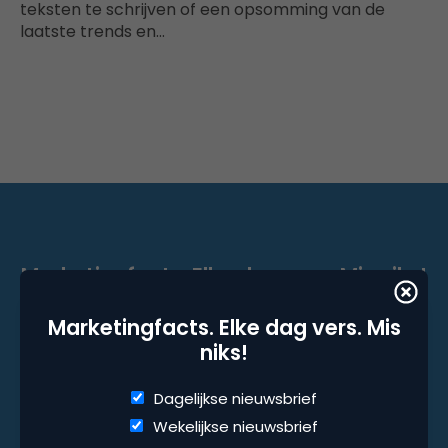
teksten te schrijven of een opsomming van de
laatste trends en…
Marketingfacts. Elke dag vers. Mis niks!
Dagelijkse nieuwsbrief
Marketingfacts. Elke dag vers. Mis
niks!
Wekelijkse nieuwsbrief
Dagelijkse nieuwsbrief
Wekelijkse nieuwsbrief