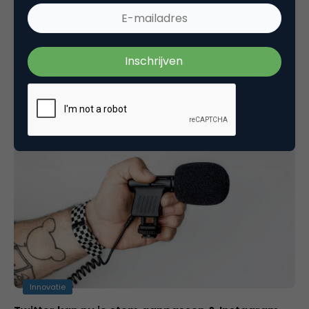
Innovatie
Social update – December 2021
'Take a break' functie op Instagram onderbreekt
langdurig gebruikBlijf up-to-date over de nieuwste
ontwikkelingen op het gebied van social media.…
Innovatie