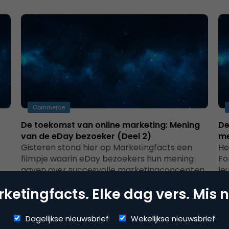
Commerce
De toekomst van online marketing: Mening
De
van de eDay bezoeker (Deel 2)
me
Gisteren stond hier op Marketingfacts een
He
filmpje waarin eDay bezoekers hun mening
Fo
gaven over succesvolle marketingconcepten,
le
ideeën en strategie van…
ketingfacts. Elke dag vers. Mis n
Dagelijkse nieuwsbrief
Wekelijkse nieuwsbrief