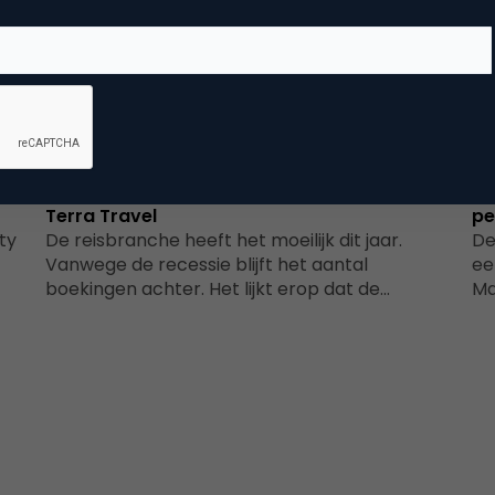
Advertising
rd
Patrick van Zijl over e-marketing strategie
Re
Terra Travel
pe
ty
De reisbranche heeft het moeilijk dit jaar.
De
Vanwege de recessie blijft het aantal
ee
boekingen achter. Het lijkt erop dat de…
Ma