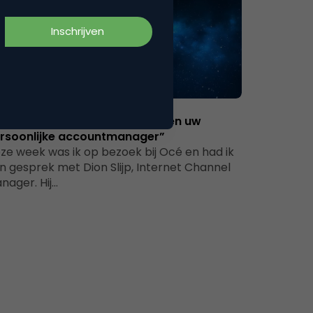
Commerce
giomarketing Océ: “Hallo. Ik ben uw
rsoonlijke accountmanager”
ze week was ik op bezoek bij Océ en had ik
n gesprek met Dion Slijp, Internet Channel
nager. Hij…