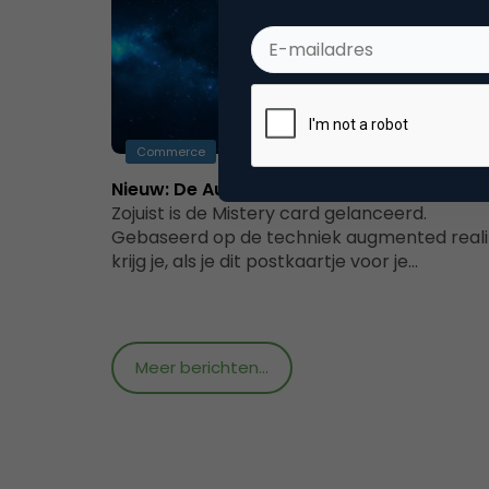
Commerce
Nieuw: De Augmented Reality Mystery Ca
Zojuist is de Mistery card gelanceerd.
Gebaseerd op de techniek augmented reali
krijg je, als je dit postkaartje voor je…
Meer berichten...