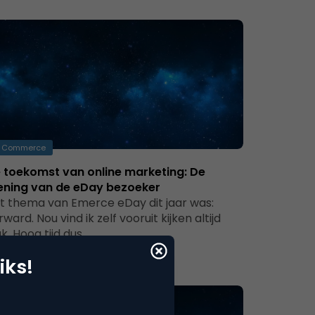
Commerce
 toekomst van online marketing: De
ning van de eDay bezoeker
t thema van Emerce eDay dit jaar was:
rward. Nou vind ik zelf vooruit kijken altijd
uk. Hoog tijd dus…
iks!