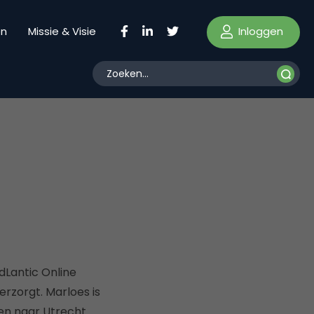
Inloggen
en
Missie & Visie
dLantic Online
rzorgt. Marloes is
en naar Utrecht