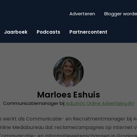
Adverteren
Blogger word
Jaarboek
Podcasts
Partnercontent
Marloes Eshuis
Communicatiemanager bij
AdLantic Online Advertising BV
s werkt als Communicatie- en Recruitmentmanager bij A
Online Mediabureau dat reclamecampagnes op Internet ve
 Communicatie- en Informatiewetenschappen in Groning