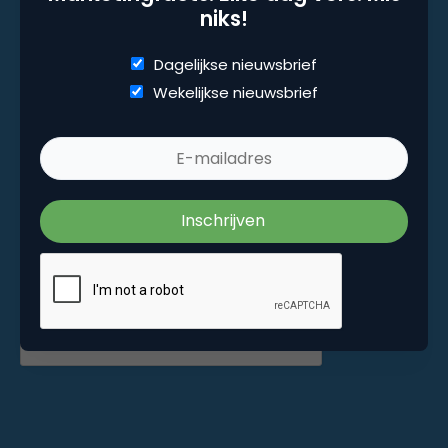
niks!
Marketingfacts. Elke dag vers. Mis niks!
Dagelijkse nieuwsbrief
Wekelijkse nieuwsbrief
Dagelijkse nieuwsbrief
Wekelijkse nieuwsbrief