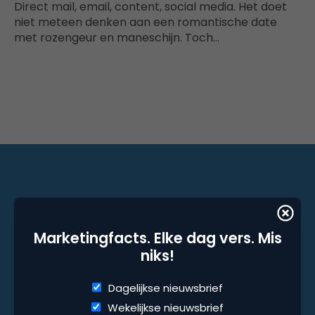
Direct mail, email, content, social media. Het doet
niet meteen denken aan een romantische date
met rozengeur en maneschijn. Toch…
Marketingfacts. Elke dag vers. Mis niks!
Marketingfacts. Elke dag vers. Mis
Dagelijkse nieuwsbrief
niks!
Wekelijkse nieuwsbrief
Dagelijkse nieuwsbrief
Wekelijkse nieuwsbrief