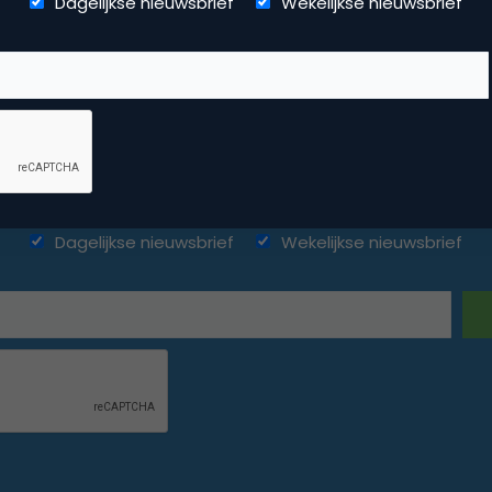
Dagelijkse nieuwsbrief
Wekelijkse nieuwsbrief
ketingfacts. Elke dag vers. Mis n
Dagelijkse nieuwsbrief
Wekelijkse nieuwsbrief