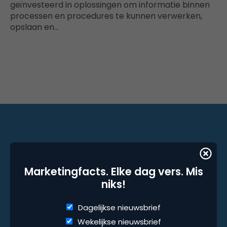
geïnvesteerd in oplossingen om informatie binnen
processen en procedures te kunnen verwerken,
opslaan en…
Marketingfacts. Elke dag vers. Mis niks!
Marketingfacts. Elke dag vers. Mis
Dagelijkse nieuwsbrief
niks!
Wekelijkse nieuwsbrief
Dagelijkse nieuwsbrief
Wekelijkse nieuwsbrief