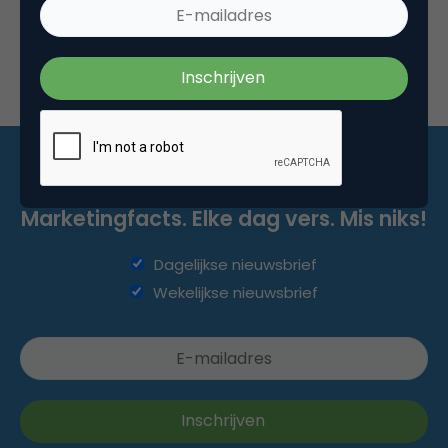
Marketingfacts. Elke dag vers. Mis niks!
Dagelijkse nieuwsbrief
Wekelijkse nieuwsbrief