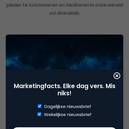
plezier te functioneren en faciliteren in onze wereld
vol diversiteit.
Marketingfacts. Elke dag vers. Mis
niks!
Contentmarketing & Storytelling
Frictie – Waar gáát dit boek eigenlijk over?
Dagelijkse nieuwsbrief
Als we denken dat álles te vatten is in data, hebben
Wekelijkse nieuwsbrief
we het mis. Maar wat betekent dat voor
marketeers?Miriam…